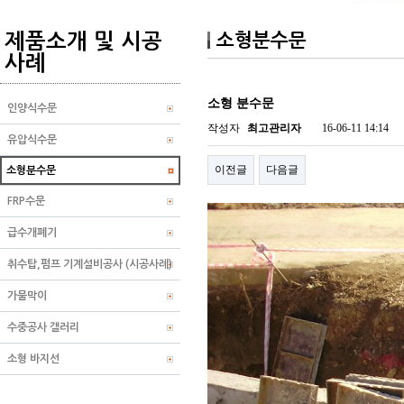
제품소개 및 시공
소형분수문
사례
소형 분수문
인양식수문
작성자
최고관리자
16-06-11 14:14
유압식수문
이전글
다음글
소형분수문
FRP수문
급수개폐기
취수탑,펌프 기계설비공사 (시공사례)
가물막이
수중공사 갤러리
소형 바지선